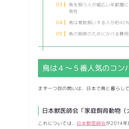
鳥を飼う人が幅広い年齢層に
男性
鳥は複数飼いする人が約40
鳥の飼育のためにかける費用は
鳥は４～５番人気のコン
まず一つ目の問いは、日本で鳥と暮らし
日本獣医師会「家庭飼育動物（
これについては、
日本獣医師会
が2014