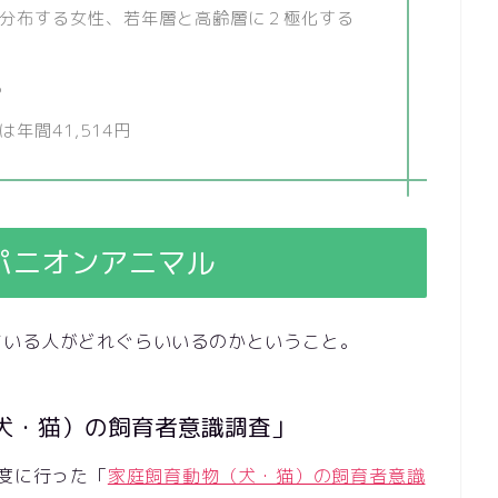
分布する女性、若年層と高齢層に２極化する
％
年間41,514円
パニオンアニマル
ている人がどれぐらいいるのかということ。
犬・猫）の飼育者意識調査」
年度に行った「
家庭飼育動物（犬・猫）の飼育者意識