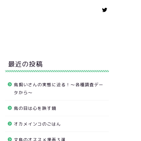
最近の投稿
鳥飼いさんの実態に迫る！～各種調査デー
タから～
鳥の目は心を映す鏡
オカメインコのごはん
文鳥のオススメ漫画３選