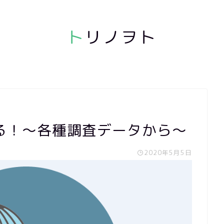
ト
リノヲト
る！～各種調査データから～
2020年5月5日